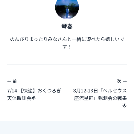
琴春
のんびりまったりみなさんと一緒に遊べたら嬉しいで
す！
投
前
次
稿
7/14 【快適】おくつろぎ
8月12-13日「ペルセウス
天体観測会🌟
座流星群」観測会の戦果
ナ
🌟
ビ
ゲ
ー