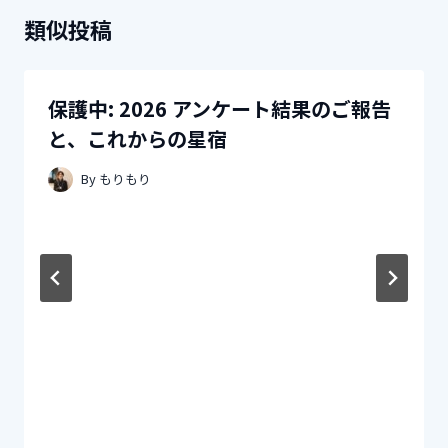
シ
類似投稿
ョ
ン
保護中: 2026 アンケート結果のご報告
と、これからの星宿
By
もりもり