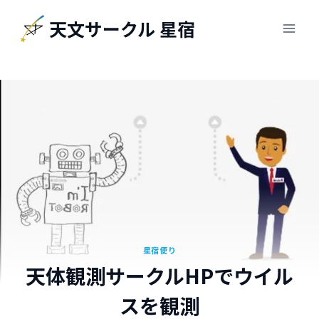
内
天文サークル 星宿
容
を
ス
キ
ッ
プ
星宿便り
天体観測サークルHPでウイル
スを観測