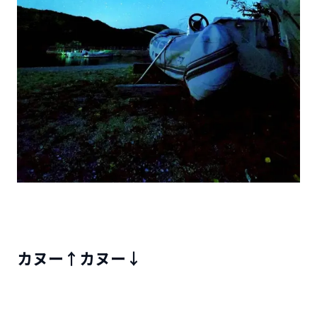
カヌー↑カヌー↓