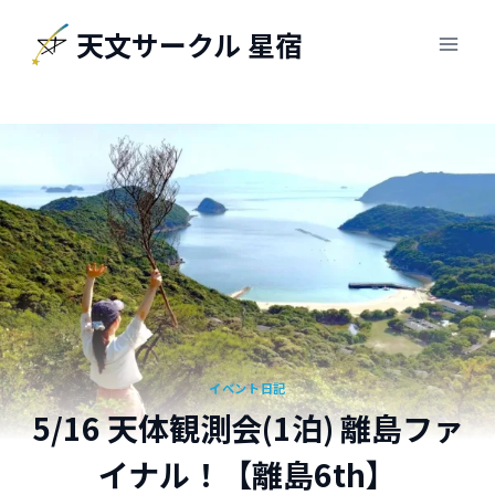
内
天文サークル 星宿
容
を
ス
キ
ッ
プ
イベント日記
5/16 天体観測会(1泊) 離島ファ
イナル！【離島6th】