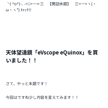
╰( ^o^)╮-=ﾆ=一＝三 【閑話休題】 三=一=ヽ(・
ω・ヽ*) ｷｬｯﾁ!!
天体望遠鏡「eVscope eQuinox」を買
いました！！
さて、やっと本題です！
今回はですね少し内容を変えてみます！！