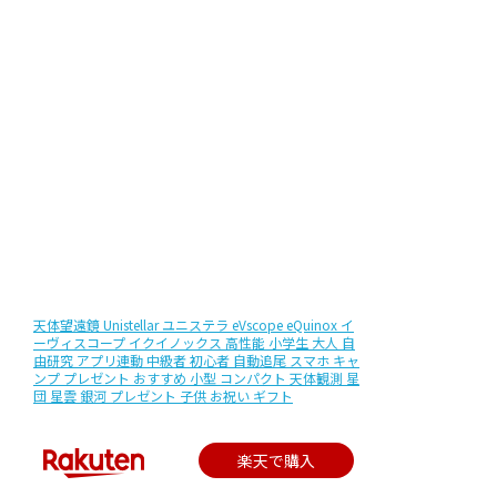
天体望遠鏡 Unistellar ユニステラ eVscope eQuinox イ
ーヴィスコープ イクイノックス 高性能 小学生 大人 自
由研究 アプリ連動 中級者 初心者 自動追尾 スマホ キャ
ンプ プレゼント おすすめ 小型 コンパクト 天体観測 星
団 星雲 銀河 プレゼント 子供 お祝い ギフト
楽天で購入