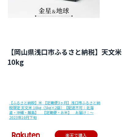
【岡山県浅口市ふるさと納税】天文米
10kg
【ふるさと納税】米 【定期便3ヶ月】浅口市ふるさと納
税限定 天文米 10kg（5kg×2袋）【配達不可：北海
道・沖縄・離島】 【定期便・お米】 お届け：〜
2023年10月下旬
楽天で購入