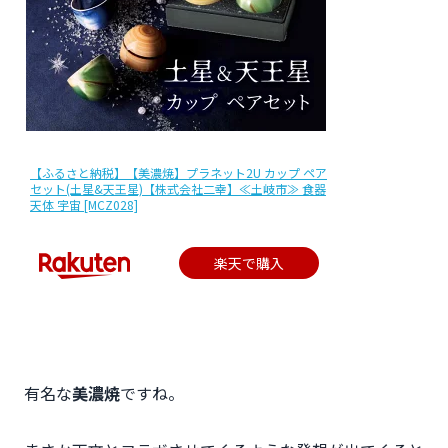
【ふるさと納税】【美濃焼】プラネット2U カップ ペア
セット(土星&天王星)【株式会社二幸】≪土岐市≫ 食器
天体 宇宙 [MCZ028]
楽天で購入
有名な
美濃焼
ですね。