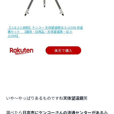
【ふるさと納税】ケンコー 天体望遠鏡SE II-J150N 赤道
儀セット 【雑貨・日用品・天体望遠鏡・SE II-
J150N】
楽天で購入
いや～やっぱりあるものですね
天体望遠鏡
笑
調べたら
日高市にケンコーさんの流通センターがある
み