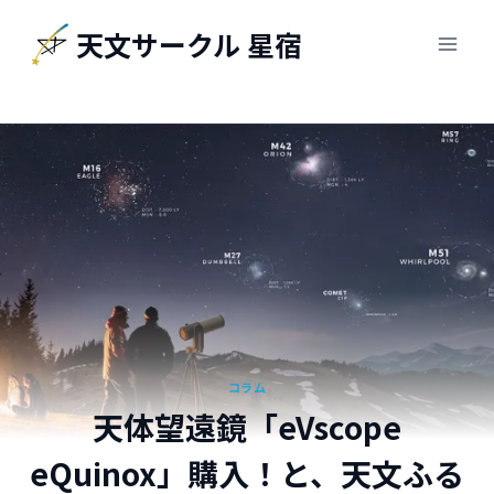
内
天文サークル 星宿
容
を
ス
キ
ッ
プ
コラム
天体望遠鏡「eVscope
eQuinox」購入！と、天文ふる